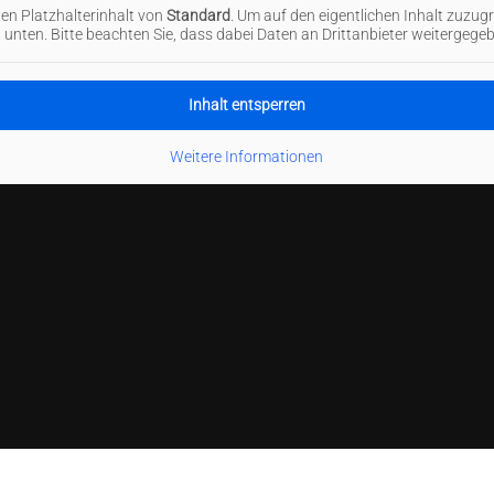
nen Platzhalterinhalt von
Standard
. Um auf den eigentlichen Inhalt zuzugre
 unten. Bitte beachten Sie, dass dabei Daten an Drittanbieter weitergege
Inhalt entsperren
Weitere Informationen